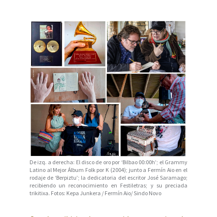
De izq. a derecha: El disco de oro por ‘Bilbao 00:00h’; el Grammy
Latino al Mejor Álbum Folk por K (2004); junto a Fermín Aio en el
rodaje de ‘Berpiztu’; la dedicatoria del escritor José Saramago;
recibiendo un reconocimiento en Festiletras; y su preciada
trikitixa. Fotos: Kepa Junkera / Fermín Aio/ Sindo Novo